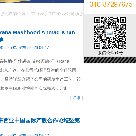
您现在的位置：
首页
>>
新闻中心
>>
公司动态
 Mashhood Ahmad Khan一
地
览：
259
次 发布：
2026-06-17
微信公众账号
拉纳·马什胡德·艾哈迈德·汗（Rana
）一行到访北京广达。在公司总经理吕涛的全程陪同
地。吕涛详细介绍了公司的研发生产工艺、设
根据中国职业院校的实际需求，定制...
[ 详细 ]
来西亚中国国际产教合作论坛暨第
览：
249
次 发布：
2026-06-12