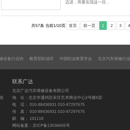
迈进，而要实现这一目...
共57条 当前1/10页
首页
前一页
1
2
3
修设备行业协
教育部职成司
中国职业教育学会
北京汽车维修行
联系广达
北京广达汽车维修设备有限公司
统
地 址：北京市通州区宋庄艺术商业中心2号楼6层
电 话： 010-88436931 010-87297675
传 真： 010-88436931 010-87297675
邮 编： 101118
网站备案：京ICP备13036605号