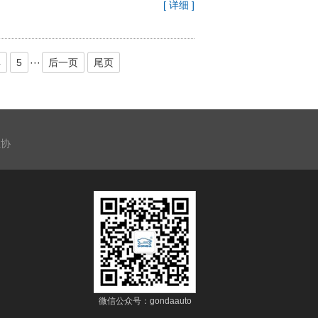
[ 详细 ]
4
5
···
后一页
尾页
业协
微信公众号：gondaauto