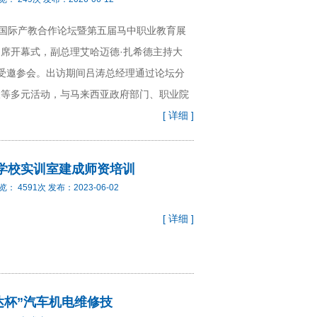
国国际产教合作论坛暨第五届马中职业教育展
席开幕式，副总理艾哈迈德·扎希德主持大
受邀参会。出访期间吕涛总经理通过论坛分
谈等多元活动，与马来西亚政府部门、职业院
[ 详细 ]
某学校实训室建成师资培训
览：
4591
次 发布：
2023-06-02
[ 详细 ]
达杯”汽车机电维修技