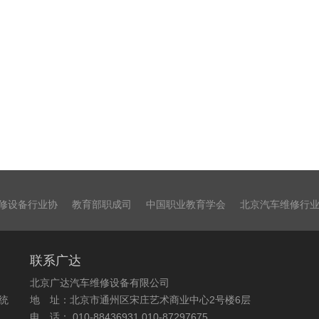
修设备行业协
教育部职成司
中国职业教育学会
北京汽车维修行
联系广达
北京广达汽车维修设备有限公司
统
地 址：北京市通州区宋庄艺术商业中心2号楼6层
电 话： 010-88436931 010-87297675