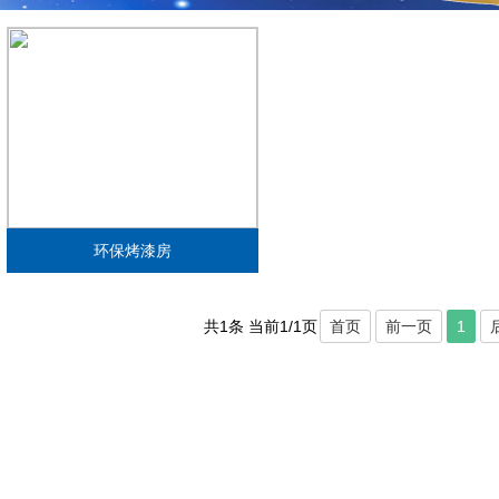
环保烤漆房
共1条 当前1/1页
首页
前一页
1