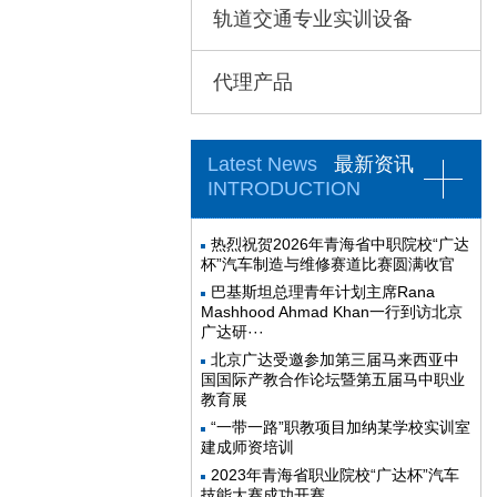
轨道交通专业实训设备
代理产品
Latest News
最新资讯
INTRODUCTION
热烈祝贺2026年青海省中职院校“广达
杯”汽车制造与维修赛道比赛圆满收官
巴基斯坦总理青年计划主席Rana
Mashhood Ahmad Khan一行到访北京
广达研···
北京广达受邀参加第三届马来西亚中
国国际产教合作论坛暨第五届马中职业
教育展
“一带一路”职教项目加纳某学校实训室
建成师资培训
2023年青海省职业院校“广达杯”汽车
技能大赛成功开赛